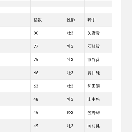
指数
性齢
騎手
80
牡3
矢野貴
77
牡3
石崎駿
75
牡3
篠谷葵
66
牡3
實川純
63
牡3
和田譲
48
牡3
山中悠
45
ｾﾝ3
笠野雄
45
牝3
岡村健