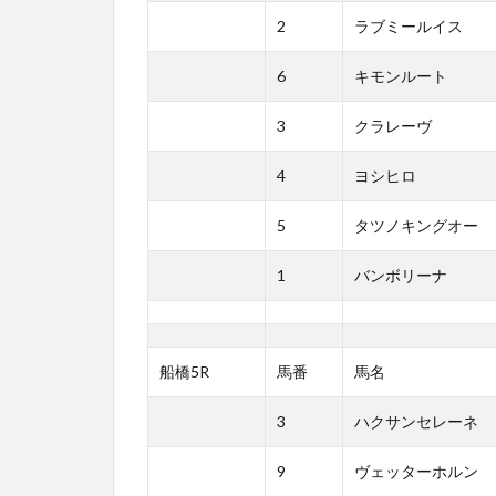
2
ラブミールイス
6
キモンルート
3
クラレーヴ
4
ヨシヒロ
5
タツノキングオー
1
バンボリーナ
船橋5R
馬番
馬名
3
ハクサンセレーネ
9
ヴェッターホルン