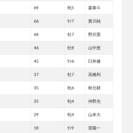
69
牝5
森泰斗
66
ｾﾝ7
實川純
64
牡7
野沢憲
46
牡8
山中悠
45
ｾﾝ6
臼井健
37
牡7
高橋利
35
牝6
秋元耕
35
牝4
仲野光
29
牝4
山本大
18
ｾﾝ9
室陽一