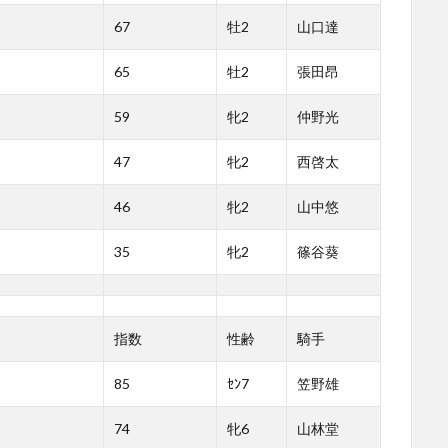
67
牡2
山口達
65
牡2
張田昂
59
牝2
仲野光
47
牝2
西啓太
46
牝2
山中悠
35
牝2
篠谷葵
指数
性齢
騎手
85
ｾﾝ7
笠野雄
74
牝6
山林堂