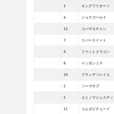
1
キングフリオーソ
6
ジョナゴールド
12
コパマエチャン
7
リバースイート
4
ファットドラゴン
8
イッポンミチ
10
グランデソレイユ
2
ソーヴキプ
5
エミノマジェスティ
11
コムダビチュード