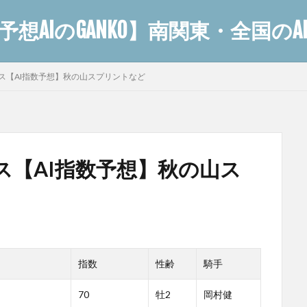
想AIのGANKO】南関東・全国の
レース【AI指数予想】秋の山スプリントなど
レース【AI指数予想】秋の山ス
指数
性齢
騎手
70
牡2
岡村健