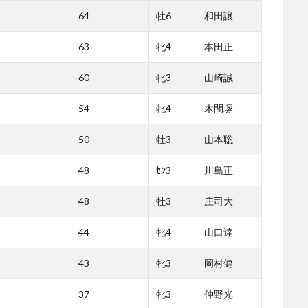
64
牡6
和田譲
63
牝4
本田正
60
牝3
山崎誠
54
牝4
木間塚
50
牡3
山本聡
48
ｾﾝ3
川島正
48
牡3
庄司大
44
牝4
山口達
43
牝3
岡村健
37
牝3
仲野光