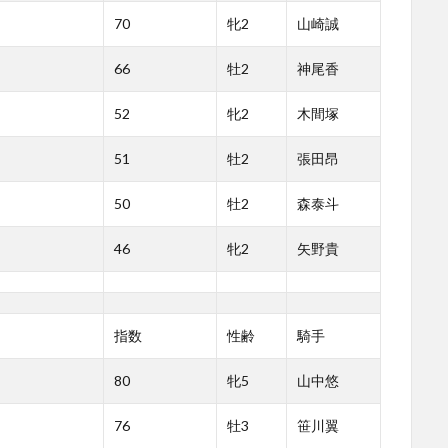
70
牝2
山崎誠
66
牡2
神尾香
52
牝2
木間塚
51
牡2
張田昂
50
牡2
森泰斗
46
牝2
矢野貴
指数
性齢
騎手
80
牝5
山中悠
76
牡3
笹川翼