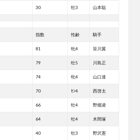
30
牡3
山本聡
指数
性齢
騎手
81
牝4
笹川翼
79
牡5
川島正
74
牝4
山口達
70
ｾﾝ4
西啓太
66
牡4
野畑凌
64
牡4
木間塚
40
牡3
野沢憲