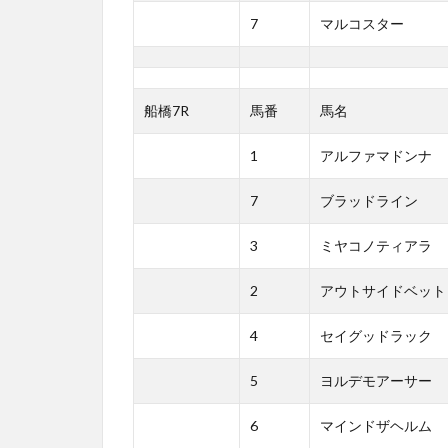
7
マルコスター
船橋7R
馬番
馬名
1
アルファマドンナ
7
ブラッドライン
3
ミヤコノティアラ
2
アウトサイドベット
4
セイグッドラック
5
ヨルデモアーサー
6
マインドザヘルム