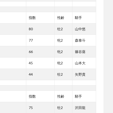
指数
性齢
騎手
80
牡2
山中悠
77
牝2
森泰斗
66
牝2
篠谷葵
45
牝2
山本大
44
牡2
矢野貴
指数
性齢
騎手
75
牡2
沢田龍