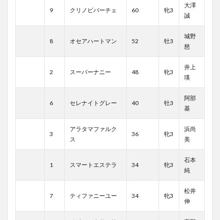
大澤
9
クリノビバーチェ
60
牝3
誠
城野
8
オセアハートマン
52
牡3
慈
井上
2
スーパーナニー
48
牝3
瑛
阿部
6
セレナイトグレー
40
牡3
基
アラタマファルク
浜尚
3
36
牝3
ス
美
石本
1
スマートエステラ
34
牝3
純
松井
7
ティファニーユー
34
牝3
伸