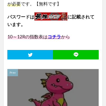
が必要
です。【無料です】
パスワードは
に記載されて
います。
10～12
Rの指数表は
コチラ
から
Prev