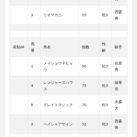
西森
3
リオマカニ
20
牝3
将
馬
性
高知6R
馬名
指数
騎手
番
齢
メイショウドヒョ
佐原
1
90
牡7
ウ
秀
レンジャーズハウ
妹尾
4
75
牡3
ス
浩
永森
8
グレイトマジック
70
牡3
大
西森
3
ペイシャアゲイン
52
牝3
将