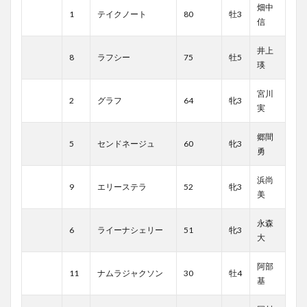
畑中
1
テイクノート
80
牡3
信
井上
8
ラフシー
75
牡5
瑛
宮川
2
グラフ
64
牝3
実
郷間
5
センドネージュ
60
牝3
勇
浜尚
9
エリーステラ
52
牝3
美
永森
6
ライーナシェリー
51
牝3
大
阿部
11
ナムラジャクソン
30
牡4
基