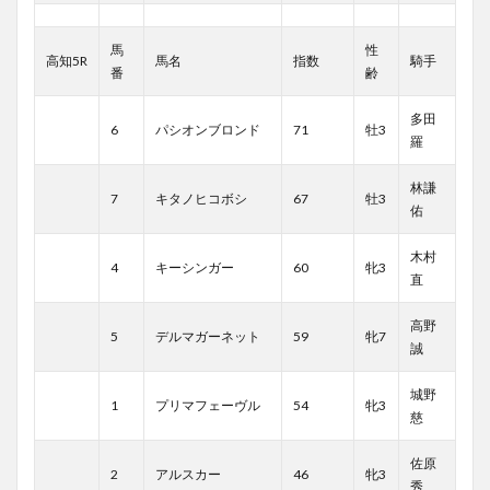
馬
性
高知5R
馬名
指数
騎手
番
齢
多田
6
パシオンブロンド
71
牡3
羅
林謙
7
キタノヒコボシ
67
牡3
佑
木村
4
キーシンガー
60
牝3
直
高野
5
デルマガーネット
59
牝7
誠
城野
1
プリマフェーヴル
54
牝3
慈
佐原
2
アルスカー
46
牝3
秀