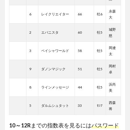
永森
6
レイクリエイター
66
牡6
大
城野
2
エバニスタ
60
牡5
慈
岡遼
3
ペイシャワールド
58
牡5
太
岡村
9
ダノンマジック
51
牡5
卓
浜尚
8
ラインメッセージ
44
牡5
美
西森
5
ダルムシュタット
33
ｾﾝ7
将
10～12R
までの指数表を見るには
パスワード