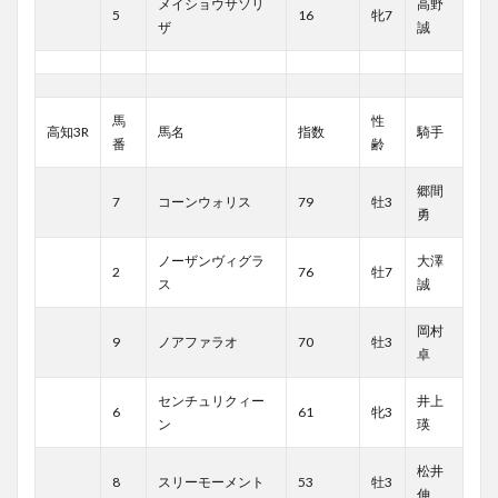
メイショウサソリ
高野
5
16
牝7
ザ
誠
馬
性
高知3R
馬名
指数
騎手
番
齢
郷間
7
コーンウォリス
79
牡3
勇
ノーザンヴィグラ
大澤
2
76
牡7
ス
誠
岡村
9
ノアファラオ
70
牡3
卓
センチュリクィー
井上
6
61
牝3
ン
瑛
松井
8
スリーモーメント
53
牡3
伸