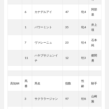
阿部
6
カナデルアイ
47
牝4
基
井上
1
パワーミント
35
牝4
瑛
石本
7
ヴァレーニュ
23
牡4
純
ハヤブサジュンイ
郷間
11
12
牡3
チ
勇
馬
性
高知8R
馬名
指数
騎手
番
齢
山崎
3
サクララージャン
97
牡8
雅