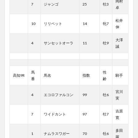
岡村
7
ジャンゴ
25
牡3
卓
松井
10
リリベット
14
牝7
伸
大澤
4
サンセットオーラ
11
牡9
誠
馬
性
高知9R
馬名
指数
騎手
番
齢
宮川
4
エコロファルコン
99
牡6
実
吉原
7
ワイドカント
97
牡7
寛
多田
1
ナムラスワガー
70
牡6
羅