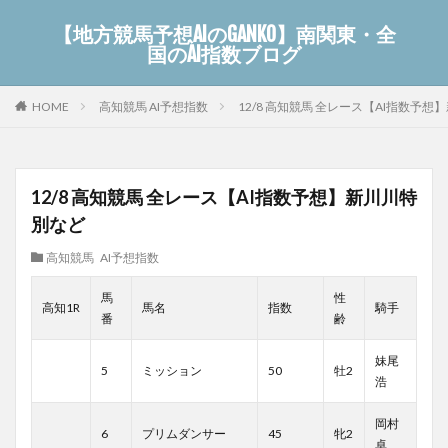
【地方競馬予想AIのGANKO】南関東・全
国のAI指数ブログ
高知競馬 AI予想指数
12/8 高知競馬 全レース【AI指数予
HOME
12/8 高知競馬 全レース【AI指数予想】新川川特
別など
高知競馬 AI予想指数
馬
性
高知1R
馬名
指数
騎手
番
齢
妹尾
5
ミッション
50
牡2
浩
岡村
6
プリムダンサー
45
牝2
卓