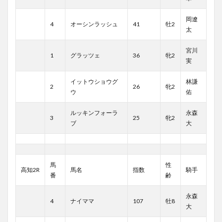
岡遼
4
オーシンラッシュ
41
牡2
太
宮川
1
グラッツェ
36
牝2
実
イットウショウグ
林謙
2
26
牝2
ウ
佑
ルッキンフォーラ
永森
3
25
牝2
ブ
大
馬
性
高知2R
馬名
指数
騎手
番
齢
永森
4
ナイママ
107
牡8
大