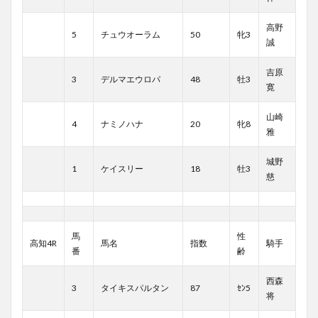
高野
5
チュウオーラム
50
牝3
誠
吉原
3
デルマエウロパ
48
牡3
寛
山崎
4
ナミノハナ
20
牝8
雅
城野
1
ケイスリー
18
牡3
慈
馬
性
高知4R
馬名
指数
騎手
番
齢
西森
3
タイキスパルタン
87
ｾﾝ5
将