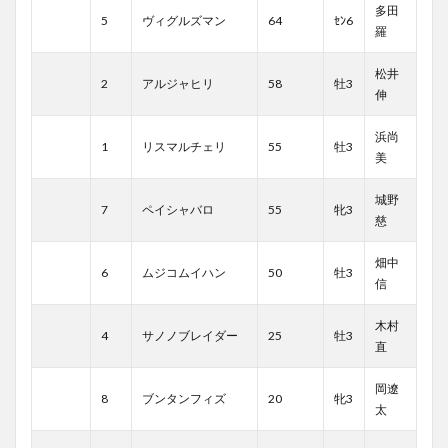
多田
5
ヴィグルズマン
64
ｾﾝ6
羅
松井
2
アルジャヒリ
58
牡3
伸
浜尚
1
リスマルチェリ
55
牡3
美
城野
7
ペイシャバロ
55
牝3
慈
畑中
6
ムジコムイハン
50
牡3
信
木村
4
サノノブレイダー
25
牡3
直
岡遼
8
ブンタンフィズ
20
牝3
太