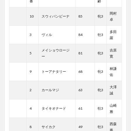
番
齢
岡村
10
スウィバンビーナ
85
牝3
卓
多田
3
ヴィル
84
牡3
羅
メイショウロージ
吉原
5
81
牝3
ー
寛
林謙
9
トーアナタリー
68
牝3
佑
大澤
2
カールマジ
63
牝3
誠
山崎
4
タイキオナード
61
牡3
雅
西森
8
サイカク
49
牡3
将