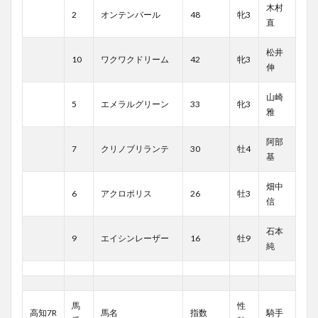
木村
2
オンテンバール
48
牝3
直
松井
10
ワクワクドリーム
42
牝3
伸
山崎
5
エメラルグリーン
33
牝3
雅
阿部
7
クリノブリランテ
30
牡4
基
畑中
6
アクロポリス
26
牡3
信
石本
9
エイシンレーザー
16
牡9
純
馬
性
高知7R
馬名
指数
騎手