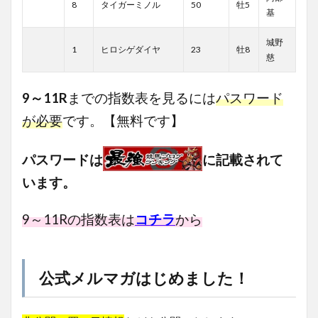
8
タイガーミノル
50
牡5
基
城野
1
ヒロシゲダイヤ
23
牡8
慈
9～11R
までの指数表を見るには
パスワード
が必要
です。【無料です】
パスワードは
に記載されて
います。
9～11
Rの指数表は
コチラ
から
公式メルマガはじめました！