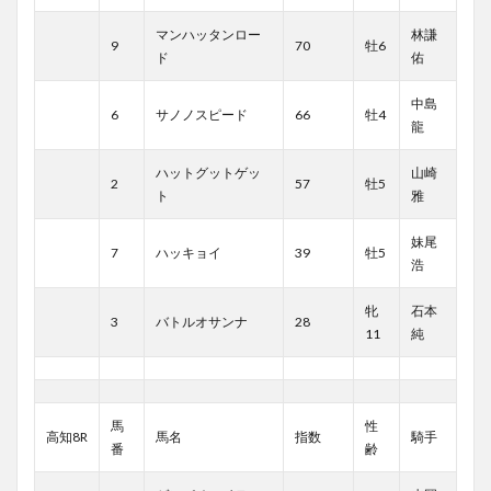
マンハッタンロー
林謙
9
70
牡6
ド
佑
中島
6
サノノスピード
66
牡4
龍
ハットグットゲッ
山崎
2
57
牡5
ト
雅
妹尾
7
ハッキョイ
39
牡5
浩
牝
石本
3
バトルオサンナ
28
11
純
馬
性
高知8R
馬名
指数
騎手
番
齢