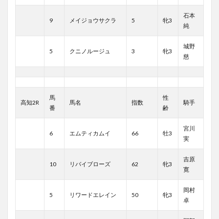
石本
9
メイジョウサクラ
5
牝3
純
城野
5
クニノルージュ
3
牝3
慈
馬
性
高知2R
馬名
指数
騎手
番
齢
宮川
6
エムティカムイ
66
牡3
実
吉原
10
リバイブローズ
62
牝3
寛
岡村
5
リワードエレイン
50
牝3
卓