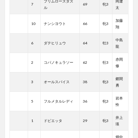
プリムローズダズ
岡遼
7
69
牝3
ル
太
加藤
10
ナンシヨウト
66
牝3
翔
中島
6
ダテヒリュウ
64
牡3
龍
赤岡
2
コパノキュラソー
62
牡3
修
郷間
3
オールスパイス
38
牝3
勇
岩本
5
フルメタルレディ
36
牝3
怜
井上
1
ドピエッタ
29
牝3
瑛
畑中