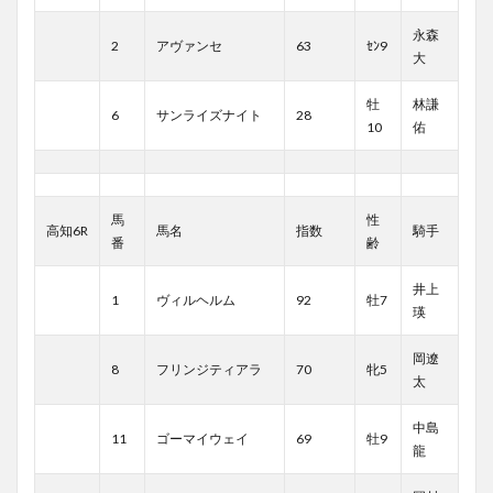
永森
2
アヴァンセ
63
ｾﾝ9
大
牡
林謙
6
サンライズナイト
28
10
佑
馬
性
高知6R
馬名
指数
騎手
番
齢
井上
1
ヴィルヘルム
92
牡7
瑛
岡遼
8
フリンジティアラ
70
牝5
太
中島
11
ゴーマイウェイ
69
牡9
龍