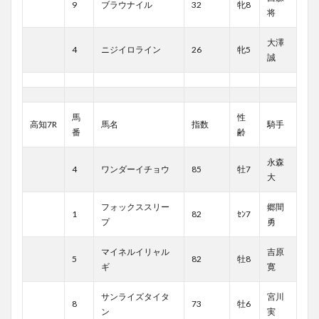
9
ブラウナイル
32
牝8
将
大澤
4
ニジイロライン
26
牝5
誠
馬
性
高知7R
馬名
指数
騎手
番
齢
永森
4
ワンダーイチョウ
85
牡7
大
フォックススリー
郷間
1
82
ｾﾝ7
プ
勇
マイネルイリャル
吉原
5
82
牡8
ギ
寛
サンライズタイタ
宮川
8
73
牡6
ン
実