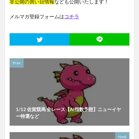
非公開の買い目情報
なども公開いたします！
メルマガ登録フォームは
コチラ
Prev
1/12 佐賀競馬 全レース【AI指数予想】ニューイヤ
ー特選など
Next