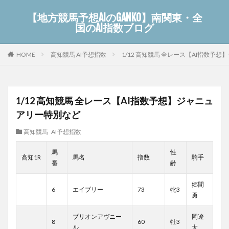
【地方競馬予想AIのGANKO】南関東・全
国のAI指数ブログ
高知競馬 AI予想指数
1/12 高知競馬 全レース【AI指数予
HOME
1/12 高知競馬 全レース【AI指数予想】ジャニュ
アリー特別など
高知競馬 AI予想指数
馬
性
高知1R
馬名
指数
騎手
番
齢
郷間
6
エイブリー
73
牝3
勇
ブリオンアヴニー
岡遼
8
60
牡3
ル
太