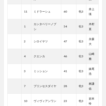
井上
11
ミドラーシュ
60
牝3
瑛
カンタベリーノブ
木村
1
54
牡3
シ
直
永森
2
シロイヤツ
47
牡3
大
山崎
4
クエンカ
46
牡3
雅
妹尾
3
ミッション
41
牡3
浩
林謙
7
プリンセスダイヤ
28
牝3
佑
岩本
10
ヴィヴィアンワン
23
牝3
怜