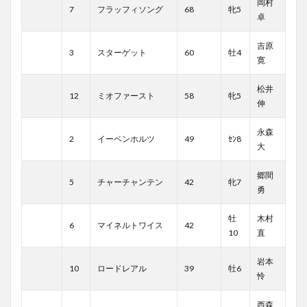
岡村
7
フラッフィソング
68
牝5
卓
吉原
3
スターゲット
60
牡4
寛
松井
12
ミオファースト
58
牝5
伸
永森
2
イーベンホルツ
49
ｾﾝ8
大
郷間
5
チャーチャンテン
42
牝7
勇
牡
木村
6
マイネルトワイス
42
10
直
岩本
10
ロードレアル
39
牡6
怜
西森