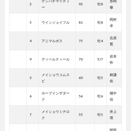
ゲンパチマイティ
赤岡
2
92
牡8
ー
修
岡村
5
ウインジョイフル
81
牡8
卓
吉原
4
アニマルボス
75
牡4
寛
岩本
9
ディベルティール
70
ｾﾝ7
怜
メイショウコムス
林謙
3
60
牡5
ビ
佑
ホープインザダー
畑中
6
56
牡6
ク
信
メイショウミチロ
井上
7
55
牡5
ク
瑛
阿部