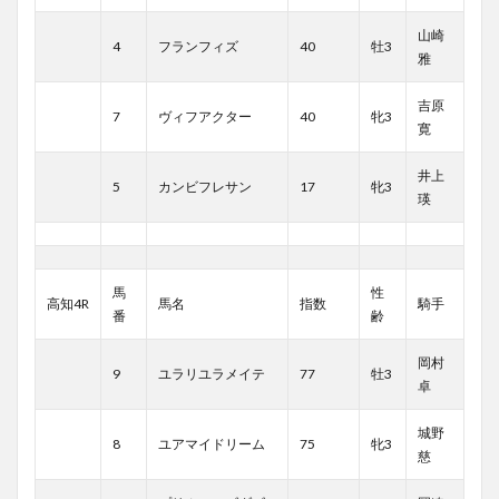
山崎
4
フランフィズ
40
牡3
雅
吉原
7
ヴィフアクター
40
牝3
寛
井上
5
カンビフレサン
17
牝3
瑛
馬
性
高知4R
馬名
指数
騎手
番
齢
岡村
9
ユラリユラメイテ
77
牡3
卓
城野
8
ユアマイドリーム
75
牝3
慈