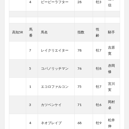
4
ビービーラフター
28
牡3
信
馬
性
高知5R
馬名
指数
騎手
番
齢
吉原
7
レイクリエイター
78
牡7
寛
赤岡
5
コパノリッチマン
76
牡8
修
宮川
1
エコロファルコン
75
牡7
実
岡村
3
カツベンケイ
71
牡6
卓
松井
4
ネオブレイブ
68
牡9
伸