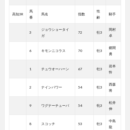
馬
性
高知3R
馬名
指数
騎手
番
齢
ジョウショータイ
岡村
3
72
牡3
ガ
卓
郷間
6
キモンニコラス
70
牡3
勇
岩本
1
チュウオーハーン
67
牡3
怜
西森
2
ナインパワー
54
牡3
将
松井
9
ワグナーチューバ
54
牝3
伸
中島
8
スコッチ
53
牡3
龍