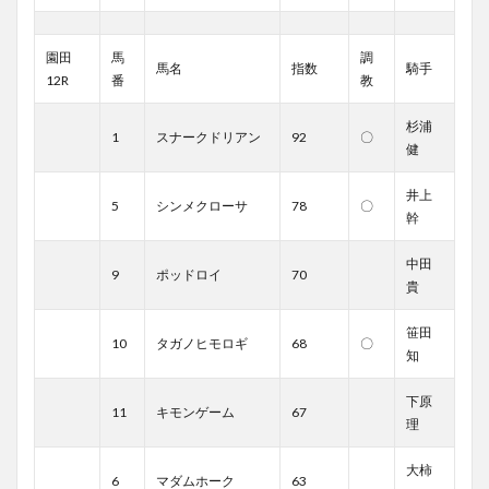
園田
馬
調
馬名
指数
騎手
12R
番
教
杉浦
1
スナークドリアン
92
〇
健
井上
5
シンメクローサ
78
〇
幹
中田
9
ポッドロイ
70
貴
笹田
10
タガノヒモロギ
68
〇
知
下原
11
キモンゲーム
67
理
大柿
6
マダムホーク
63