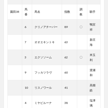
馬
調
園田3R
馬名
指数
騎手
番
教
鴨宮
6
クリノアチーバー
89
〇
祥
新庄
7
オオエキントキ
63
海
米玉
3
エクソソーム
62
〇
利
渡瀬
9
フッカツラヴ
60
和
高畑
10
リスノワール
41
皓
塩津
4
ミヤビルーナ
38
璃