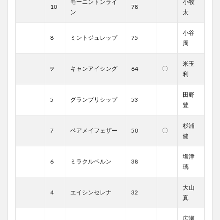
モーニントンライ
小牧
10
78
ン
太
小谷
8
ミントジュレップ
75
周
米玉
9
キャンアイシング
64
〇
利
田野
5
グランプリシップ
53
豊
杉浦
7
ベアメイフェザー
50
〇
健
塩津
6
ミラクルベルン
38
璃
大山
4
エイシンセレナ
32
真
広瀬