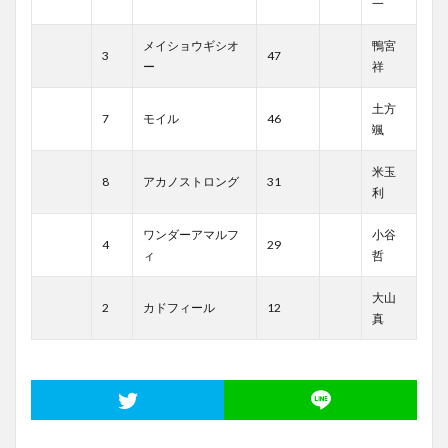
一
メイショウギシオ
鴨宮
3
47
ー
祥
土方
7
モイル
46
颯
米玉
8
アカノストロング
31
利
ワンダーアマルフ
小谷
4
29
ィ
哲
大山
2
カドフィール
12
真