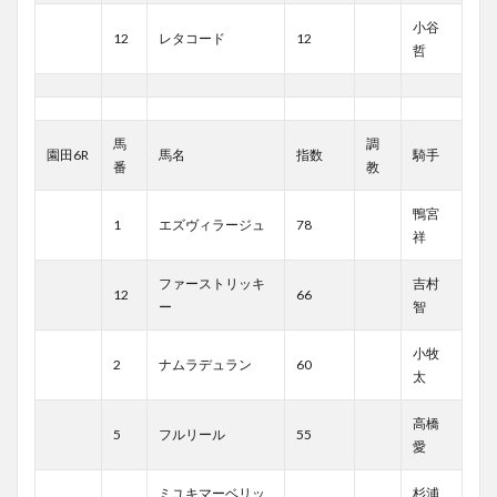
小谷
12
レタコード
12
哲
馬
調
園田6R
馬名
指数
騎手
番
教
鴨宮
1
エズヴィラージュ
78
祥
ファーストリッキ
吉村
12
66
ー
智
小牧
2
ナムラデュラン
60
太
高橋
5
フルリール
55
愛
ミユキマーベリッ
杉浦