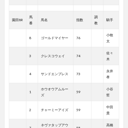
馬
調
園田8R
馬名
指数
騎手
番
教
小牧
8
ゴールドマイヤー
76
太
佐々
3
クレスコウェイ
74
木
永井
4
サンドエンプレス
73
孝
ホウオウアムルー
小谷
1
59
ズ
哲
中田
2
チャーミーアイズ
59
貴
ネヴァタップアウ
高橋
7
58