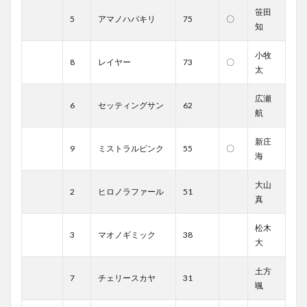
笹田
5
アマノハバキリ
75
〇
知
小牧
8
レイヤー
73
〇
太
広瀬
6
セッティングサン
62
航
新庄
9
ミストラルピンク
55
〇
海
大山
2
ヒロノラファール
51
真
松木
3
マオノギミック
38
大
土方
7
チェリースカヤ
31
颯