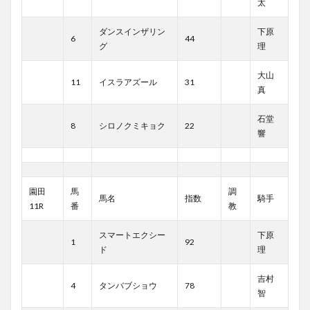
太
ダンスインザリン
下原
6
44
グ
理
大山
11
イスラアズール
31
真
石堂
8
シロノクミキョク
22
響
園田
馬
調
馬名
指数
騎手
11R
番
教
スマートエクシー
下原
1
92
ド
理
吉村
4
タンバブショウ
78
智