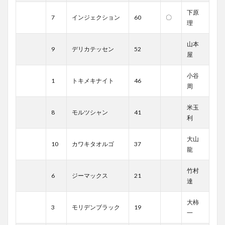
下原
7
インジェクション
60
〇
理
山本
9
デリカテッセン
52
屋
小谷
1
トキメキナイト
46
周
米玉
8
モルツシャン
41
利
大山
10
カワキタオルゴ
37
龍
竹村
6
ジーマックス
21
達
大柿
3
モリデンブラック
19
一