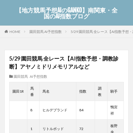
【地方競馬予想AIのGANKO】南関東・全
国のAI指数ブログ
園田競馬 AI予想指数
5/29 園田競馬 全レース【AI指数
HOME
5/29 園田競馬 全レース【AI指数予想・調教診
断】アヤノミドリメモリアルなど
園田競馬 AI予想指数
馬
調
園田1R
馬名
指数
騎手
番
教
鴨宮
8
ヒルデブランド
84
祥
板野
1
リトルポッド
72
央