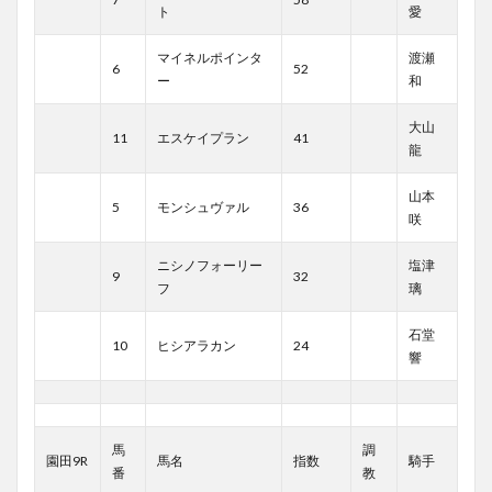
ト
愛
マイネルポインタ
渡瀬
6
52
ー
和
大山
11
エスケイプラン
41
龍
山本
5
モンシュヴァル
36
咲
ニシノフォーリー
塩津
9
32
フ
璃
石堂
10
ヒシアラカン
24
響
馬
調
園田9R
馬名
指数
騎手
番
教