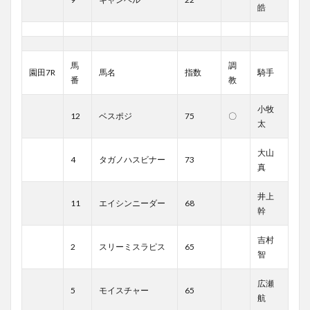
皓
馬
調
園田7R
馬名
指数
騎手
番
教
小牧
12
ベスポジ
75
〇
太
大山
4
タガノハスビナー
73
真
井上
11
エイシンニーダー
68
幹
吉村
2
スリーミスラピス
65
智
広瀬
5
モイスチャー
65
航