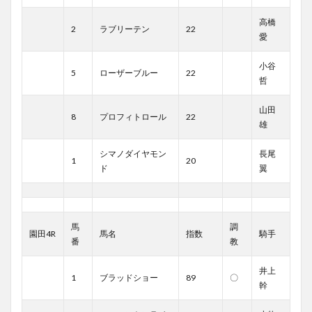
高橋
2
ラブリーテン
22
愛
小谷
5
ローザーブルー
22
哲
山田
8
プロフィトロール
22
雄
シマノダイヤモン
長尾
1
20
ド
翼
馬
調
園田4R
馬名
指数
騎手
番
教
井上
1
ブラッドショー
89
〇
幹