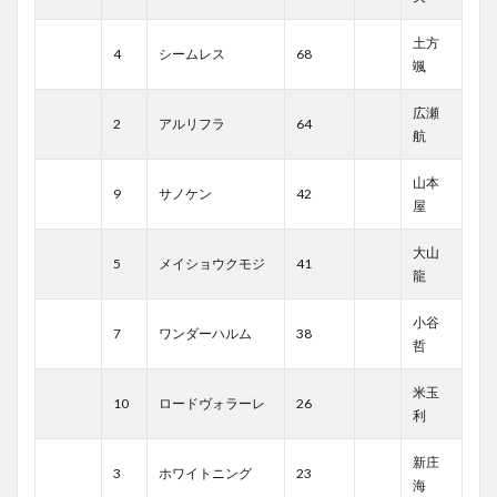
土方
4
シームレス
68
颯
広瀬
2
アルリフラ
64
航
山本
9
サノケン
42
屋
大山
5
メイショウクモジ
41
龍
小谷
7
ワンダーハルム
38
哲
米玉
10
ロードヴォラーレ
26
利
新庄
3
ホワイトニング
23
海