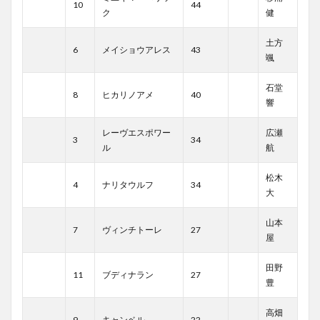
10
44
ク
健
土方
6
メイショウアレス
43
颯
石堂
8
ヒカリノアメ
40
響
レーヴエスポワー
広瀬
3
34
ル
航
松木
4
ナリタウルフ
34
大
山本
7
ヴィンチトーレ
27
屋
田野
11
ブディナラン
27
豊
高畑
9
キャンベル
22