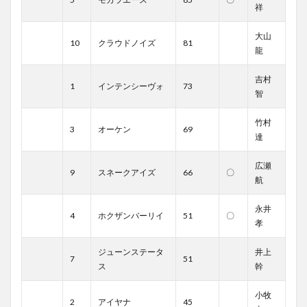
祥
大山
10
クラウドノイズ
81
龍
吉村
1
インテンシーヴォ
73
智
竹村
3
オーケン
69
達
広瀬
9
スネークアイズ
66
〇
航
永井
4
ホクザンバーリイ
51
〇
孝
ジューンステータ
井上
7
51
ス
幹
小牧
2
アイヤナ
45