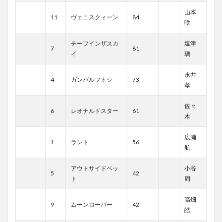
山本
11
ヴェニスクィーン
84
咲
チーフインザスカ
塩津
7
81
イ
璃
永井
4
ガンバルフトシ
73
孝
佐々
6
レオナルドスター
61
木
広瀬
1
ラント
56
航
アウトサイドベッ
小谷
5
42
ト
周
高畑
9
ムーンローバー
42
皓