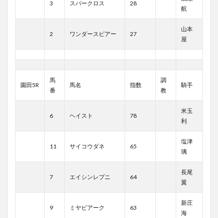
3
スパークロス
28
航
山本
2
ワンダースピアー
27
屋
馬
調
園田5R
馬名
指数
騎手
番
教
米玉
6
ヘイスト
78
利
塩津
11
サイコウダネ
65
璃
長尾
7
エイシンレプニ
64
翼
新庄
9
ミヤビアーク
63
海