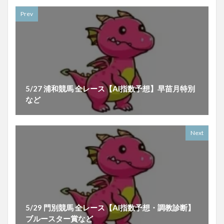
Prev
5/27 浦和競馬 全レース【AI指数予想】早苗月特別
など
Next
5/29 門別競馬 全レース【AI指数予想・調教診断】
ブルースター賞など