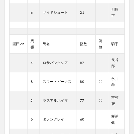
川原
6
サイドシュート
21
正
馬
調
園田2R
馬名
指数
騎手
番
教
長谷
4
ロサバンクシア
87
部
永井
8
スマートビーナス
80
〇
孝
吉村
5
ラスアルハイマ
77
〇
智
杉浦
6
ダノングレイ
60
健