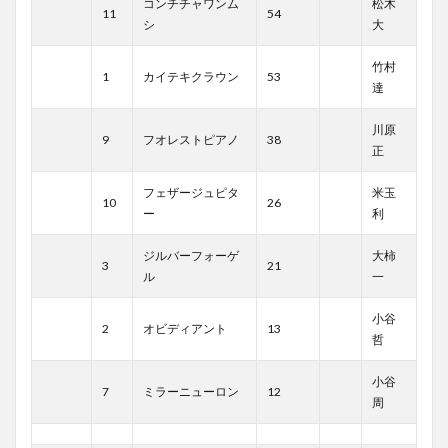
コンチチャワンム
松木
11
54
シ
大
竹村
1
カイテキクラウン
53
達
川原
9
フオレストピアノ
38
正
フェザージュピタ
米玉
10
26
ー
利
ジルバーフォーゲ
大柿
3
21
ル
一
小谷
2
オビディアント
13
哲
小谷
7
ミラーニューロン
12
周