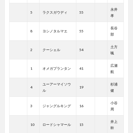
永井
5
ラクスガウディ
55
孝
長谷
8
ヨシノタルマエ
55
部
土方
2
クーシェル
54
颯
広瀬
1
オメガプランタン
41
航
ユーアーマイソウ
杉浦
4
19
ル
健
小谷
3
ジャングルキング
16
周
井上
10
ロードシャマール
15
幹