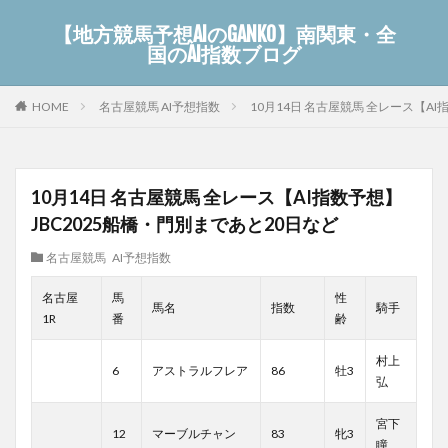
【地方競馬予想AIのGANKO】南関東・全
国のAI指数ブログ
名古屋競馬 AI予想指数
10月14日 名古屋競馬 全レース【AI
HOME
10月14日 名古屋競馬 全レース【AI指数予想】
JBC2025船橋・門別まであと20日など
名古屋競馬 AI予想指数
名古屋
馬
性
馬名
指数
騎手
1R
番
齢
村上
6
アストラルフレア
86
牡3
弘
宮下
12
マーブルチャン
83
牝3
瞳