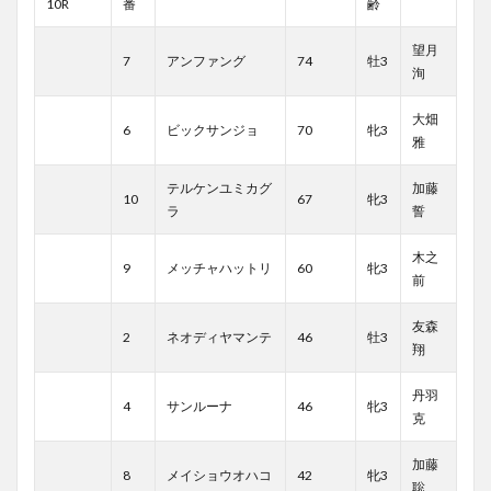
10R
番
齢
望月
7
アンファング
74
牡3
洵
大畑
6
ビックサンジョ
70
牝3
雅
テルケンユミカグ
加藤
10
67
牝3
ラ
誓
木之
9
メッチャハットリ
60
牝3
前
友森
2
ネオディヤマンテ
46
牡3
翔
丹羽
4
サンルーナ
46
牝3
克
加藤
8
メイショウオハコ
42
牝3
聡