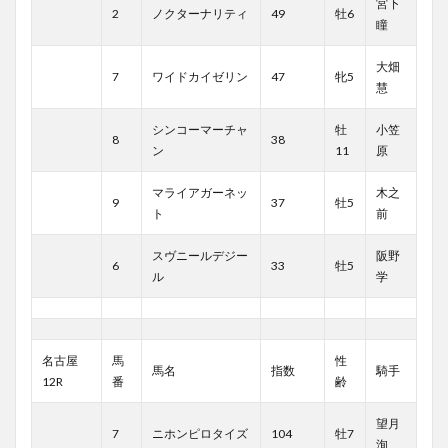
宮下
2
ノクターナリティ
49
牡6
瞳
大畑
7
ワイドカイゼリン
47
牝5
慧
シンコーマーチャ
牡
小笠
8
38
ン
11
原
マライアガーネッ
木之
9
37
牡5
ト
前
スヴニールデジー
阪野
6
33
牡5
ル
学
名古屋
馬
性
馬名
指数
騎手
12R
番
齢
望月
7
ニホンピロタイズ
104
牡7
洵