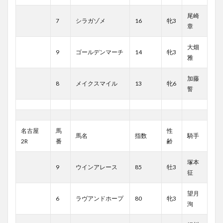
尾崎
7
シラガゾメ
16
牝3
章
大畑
9
ゴールデンマーチ
14
牝3
雅
加藤
8
メイクスマイル
13
牝6
誓
名古屋
馬
性
馬名
指数
騎手
2R
番
齢
塚本
9
ウインアレース
85
牡3
征
望月
6
ラヴアンドホープ
80
牝3
洵