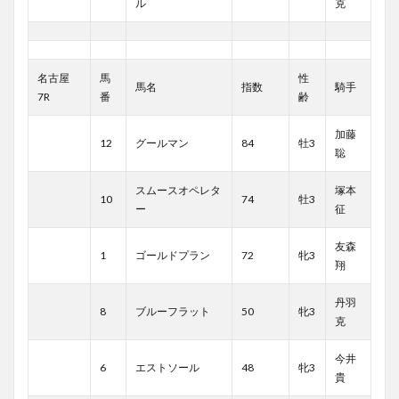
ル
克
名古屋
馬
性
馬名
指数
騎手
7R
番
齢
加藤
12
グールマン
84
牡3
聡
スムースオペレタ
塚本
10
74
牡3
ー
征
友森
1
ゴールドプラン
72
牝3
翔
丹羽
8
ブルーフラット
50
牝3
克
今井
6
エストソール
48
牝3
貴