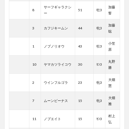
サーフギャラクシ
加藤
8
51
牡3
ー
誓
加藤
3
カフジキームン
44
牝3
聡
小笠
1
ノブノリオウ
43
牡3
原
丸野
10
ヤマカツライコウ
30
ｾﾝ3
勝
大畑
2
ウインフルゴラ
23
牝3
慧
大畑
7
ムーンビーナス
15
牝3
雅
村上
11
ノブエイト
15
ｾﾝ3
弘