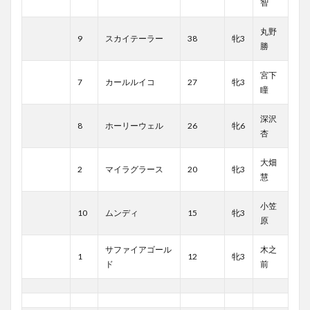
智
丸野
9
スカイテーラー
38
牝3
勝
宮下
7
カールルイコ
27
牝3
瞳
深沢
8
ホーリーウェル
26
牝6
杏
大畑
2
マイラグラース
20
牝3
慧
小笠
10
ムンディ
15
牝3
原
サファイアゴール
木之
1
12
牝3
ド
前