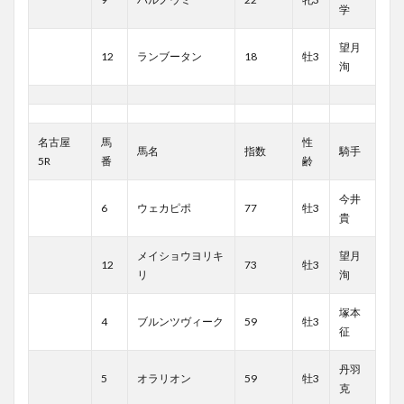
学
望月
12
ランブータン
18
牡3
洵
名古屋
馬
性
馬名
指数
騎手
5R
番
齢
今井
6
ウェカピポ
77
牡3
貴
メイショウヨリキ
望月
12
73
牡3
リ
洵
塚本
4
ブルンツヴィーク
59
牡3
征
丹羽
5
オラリオン
59
牡3
克