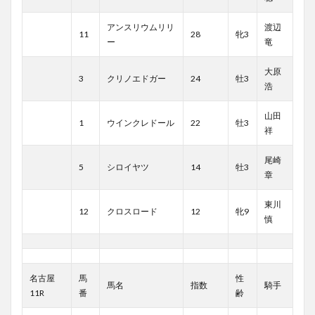
アンスリウムリリ
渡辺
11
28
牝3
ー
竜
大原
3
クリノエドガー
24
牡3
浩
山田
1
ウインクレドール
22
牡3
祥
尾崎
5
シロイヤツ
14
牡3
章
東川
12
クロスロード
12
牝9
慎
名古屋
馬
性
馬名
指数
騎手
11R
番
齢