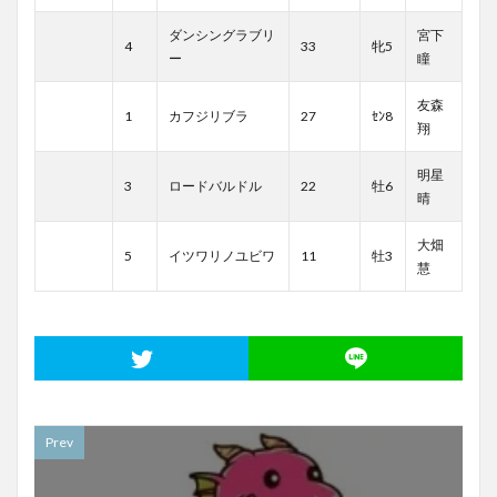
ダンシングラブリ
宮下
4
33
牝5
ー
瞳
友森
1
カフジリブラ
27
ｾﾝ8
翔
明星
3
ロードバルドル
22
牡6
晴
大畑
5
イツワリノユビワ
11
牡3
慧
Prev