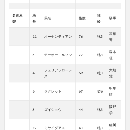
名古屋
馬
性
馬名
指数
騎手
8R
番
齢
加藤
11
オーセンティアン
76
牝3
誓
塚本
5
テーオーニルソン
72
牝3
征
フェリアフローレ
大畑
4
69
牝3
ス
雅
明星
6
ラクレット
67
ｾﾝ6
晴
阪野
3
ズイショウ
44
牝3
学
細川
12
ミヤイグアス
43
牝3