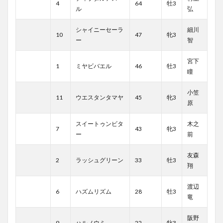
4
64
牡3
ル
弘
シャイニーセーラ
細川
10
47
牝3
ー
智
宮下
1
ミヤビバエル
46
牡3
瞳
小笠
11
ウエスタンタマヤ
45
牝3
原
スイートゥンビタ
木之
7
43
牝3
ー
前
友森
2
ラッシュグリーン
33
牡3
翔
渡辺
6
ハズムリズム
28
牡3
竜
阪野
9
ハルノウミ
22
牝3