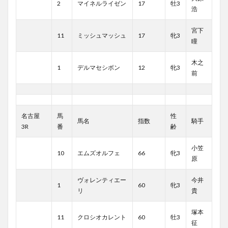
2
マイネルライゼン
17
牡3
浩
宮下
11
ミッシュマッシュ
17
牝3
瞳
木之
1
デルマセシボン
12
牝3
前
名古屋
馬
性
馬名
指数
騎手
3R
番
齢
小笠
10
エムズオルフェ
66
牝3
原
ヴォレンティエー
今井
1
60
牝3
リ
貴
塚本
11
クロシオカレント
60
牡3
征