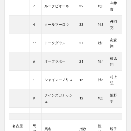
今井
7
ルークピオーネ
39
牝3
貴
丹羽
4
クールマーロウ
33
牡3
克
友森
11
トークダウン
27
牡3
翔
柿原
6
オーブラボー
21
牡4
翔
村上
1
シャインモノリス
18
牡3
弘
クインズガナッシ
阪野
9
12
牝3
ュ
学
名古屋
馬
性
馬名
指数
騎手