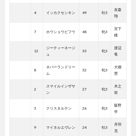
友森
4
イッカクセンキン
49
牡3
翔
宮下
7
ホウショウビフウ
48
牝3
瞳
ジーティーネージ
渡辺
12
33
牝3
ュ
竜
ネバーランドリー
大畑
8
32
牝3
ム
慧
スマイルインザサ
木之
2
27
牝3
ン
前
阪野
3
クリスタルテン
26
牝3
学
丹羽
9
マイネルエヴレン
24
牡3
克