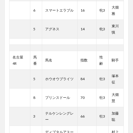
大畑
6
スマートエラブル
16
牝3
雅
東川
5
アグネス
14
牝3
慎
名古屋
馬
性
馬名
指数
騎手
4R
番
齢
塚本
5
ホウオウブライツ
84
牡3
征
大畑
8
プリンスドール
70
牡3
慧
テルケンレングレ
加藤
3
66
牡3
ー
聡
ディプタルアスー
村上