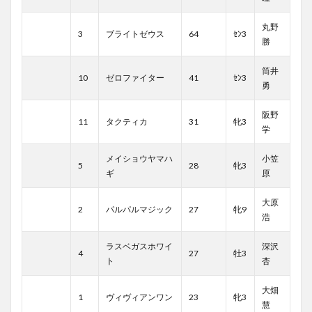
丸野
3
ブライトゼウス
64
ｾﾝ3
勝
筒井
10
ゼロファイター
41
ｾﾝ3
勇
阪野
11
タクティカ
31
牝3
学
メイショウヤマハ
小笠
5
28
牝3
ギ
原
大原
2
パルパルマジック
27
牝9
浩
ラスベガスホワイ
深沢
4
27
牡3
ト
杏
大畑
1
ヴィヴィアンワン
23
牝3
慧