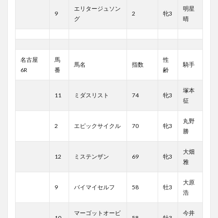
エリタージュソン
明星
9
2
牝3
グ
晴
名古屋
馬
性
馬名
指数
騎手
6R
番
齢
塚本
11
ミダスリスト
74
牝3
征
丸野
2
エピックサイクル
70
牝3
勝
大畑
12
ミステンザン
69
牝3
雅
大原
9
バイマイセルフ
58
牡3
浩
マーゴットオービ
今井
10
58
牡3