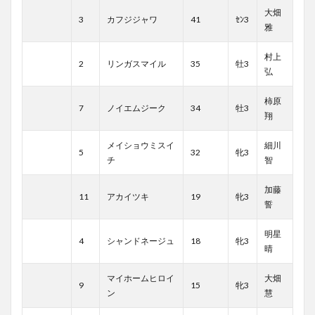
大畑
3
カフジジャワ
41
ｾﾝ3
雅
村上
2
リンガスマイル
35
牡3
弘
柿原
7
ノイエムジーク
34
牡3
翔
メイショウミスイ
細川
5
32
牝3
チ
智
加藤
11
アカイツキ
19
牝3
誓
明星
4
シャンドネージュ
18
牝3
晴
マイホームヒロイ
大畑
9
15
牝3
ン
慧