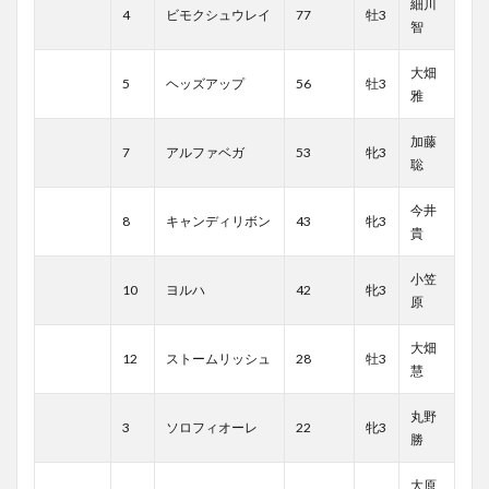
細川
4
ビモクシュウレイ
77
牡3
智
大畑
5
ヘッズアップ
56
牡3
雅
加藤
7
アルファベガ
53
牝3
聡
今井
8
キャンディリボン
43
牝3
貴
小笠
10
ヨルハ
42
牝3
原
大畑
12
ストームリッシュ
28
牡3
慧
丸野
3
ソロフィオーレ
22
牝3
勝
大原