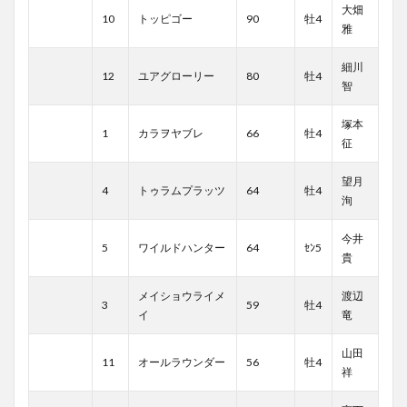
大畑
10
トッピゴー
90
牡4
雅
細川
12
ユアグローリー
80
牡4
智
塚本
1
カラヲヤブレ
66
牡4
征
望月
4
トゥラムプラッツ
64
牡4
洵
今井
5
ワイルドハンター
64
ｾﾝ5
貴
メイショウライメ
渡辺
3
59
牡4
イ
竜
山田
11
オールラウンダー
56
牡4
祥