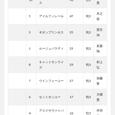
ス
貴
木之
5
アイルフィレール
47
牝3
前
望月
3
ギオンプリンセス
35
牝3
洵
友森
1
ルージュパラディ
33
牝3
翔
キャットサンライ
村上
8
29
牝3
ズ
弘
加藤
7
ウインフォーユー
27
牝3
誓
大畑
6
セットオンユー
17
牝3
慧
アスクサヴァイバ
丹羽
4
16
牡3