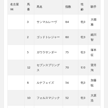
名古屋
馬
性
馬名
指数
騎手
9R
番
齢
大畑
3
サンマルレーヴ
84
牝3
雅
細川
2
ゴッドトレジャー
80
牡3
智
塚本
5
ガウラサンダー
75
牡3
征
セブンスプリング
望月
12
70
ｾﾝ3
ス
洵
加藤
8
ルナフェイズ
56
牝3
聡
大原
10
フォルスマジック
52
牡3
浩