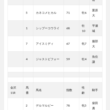
栗原
5
カネコメヒカル
71
牡6
大
牡
平瀬
1
シップーコウライ
68
10
城
服部
7
アイスミディ
67
牝7
大
魚住
4
ジャストビフォー
59
牡4
謙
金沢
馬
性
馬名
指数
騎手
11R
番
齢
柴田
2
デルマルビー
78
牝5
勇