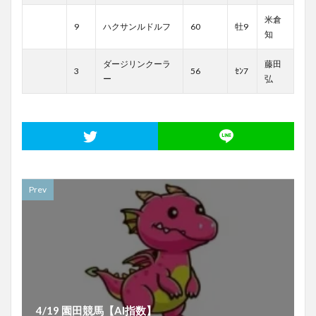
米倉
9
ハクサンルドルフ
60
牡9
知
ダージリンクーラ
藤田
3
56
ｾﾝ7
ー
弘
Prev
4/19 園田競馬【AI指数】