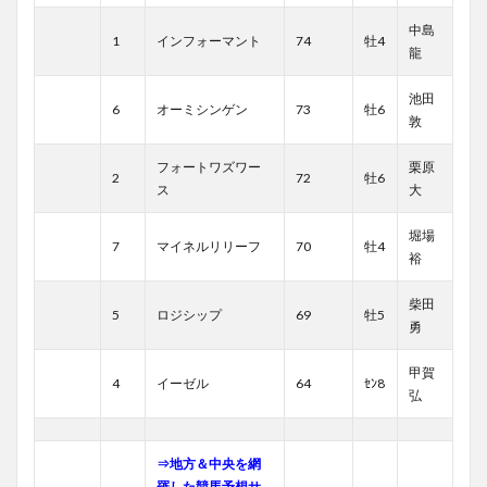
中島
1
インフォーマント
74
牡4
龍
池田
6
オーミシンゲン
73
牡6
敦
フォートワズワー
栗原
2
72
牡6
ス
大
堀場
7
マイネルリリーフ
70
牡4
裕
柴田
5
ロジシップ
69
牡5
勇
甲賀
4
イーゼル
64
ｾﾝ8
弘
⇒地方＆中央を網
羅した競馬予想サ