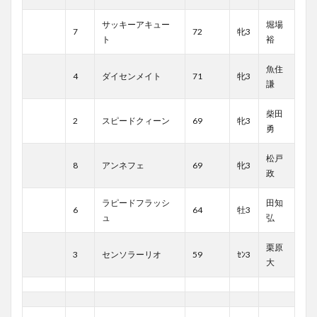
サッキーアキュー
堀場
7
72
牝3
ト
裕
魚住
4
ダイセンメイト
71
牝3
謙
柴田
2
スピードクィーン
69
牝3
勇
松戸
8
アンネフェ
69
牝3
政
ラピードフラッシ
田知
6
64
牡3
ュ
弘
栗原
3
センソラーリオ
59
ｾﾝ3
大