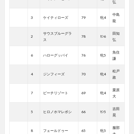
弘
中島
3
ケイティローズ
79
牝4
龍
サウスブルーグラ
田知
2
78
ｾﾝ6
ス
弘
魚住
6
ハローグッバイ
76
牝5
謙
松戸
4
ジンフィーズ
70
牝4
政
栗原
7
ビーチリゾート
69
牝4
大
吉田
5
ヒロノホマレボシ
66
ｾﾝ5
晃
服部
8
フェールドゥー
65
牝5
大