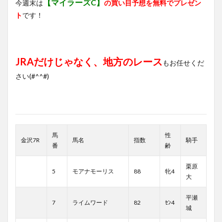
【マイラーズC】
今週末は
の買い目予想を無料でプレゼン
ト
です！
JRAだけじゃなく、地方のレース
もお任せくだ
さい(#^^#)
馬
性
金沢7R
馬名
指数
騎手
番
齢
栗原
5
モアナモーリス
88
牝4
大
平瀬
7
ライムワード
82
ｾﾝ4
城