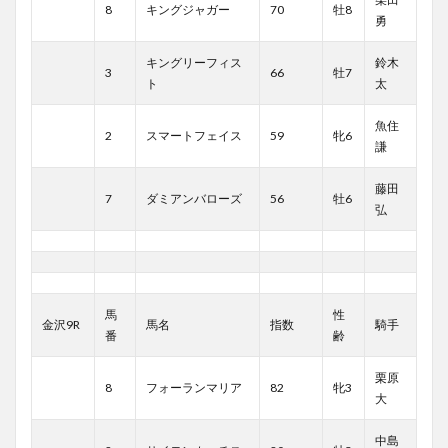
8
キングジャガー
70
牡8
勇
キングリーフィス
鈴木
3
66
牡7
ト
太
魚住
2
スマートフェイス
59
牝6
謙
藤田
7
ダミアンバローズ
56
牡6
弘
馬
性
金沢9R
馬名
指数
騎手
番
齢
栗原
8
フォーランマリア
82
牝3
大
中島