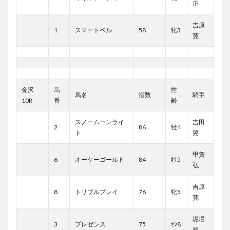
正
吉原
1
スマートベル
58
牝3
寛
金沢
馬
性
馬名
指数
騎手
10R
番
齢
スノームーンライ
吉田
2
86
牡4
ト
晃
甲賀
6
オーケーゴールド
84
牡5
弘
吉原
8
トリプルプレイ
76
牝5
寛
堀場
3
プレゼンス
75
ｾﾝ8
裕