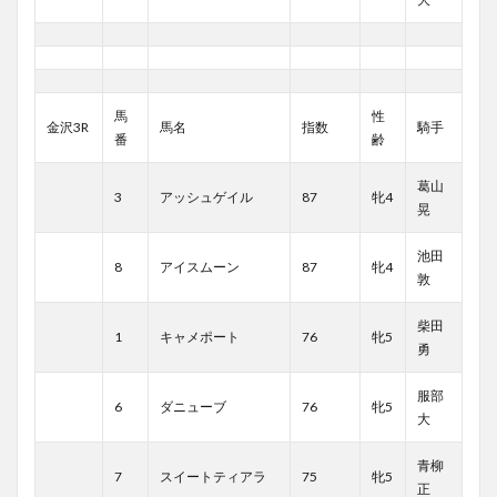
馬
性
金沢3R
馬名
指数
騎手
番
齢
葛山
3
アッシュゲイル
87
牝4
晃
池田
8
アイスムーン
87
牝4
敦
柴田
1
キャメポート
76
牝5
勇
服部
6
ダニューブ
76
牝5
大
青柳
7
スイートティアラ
75
牝5
正