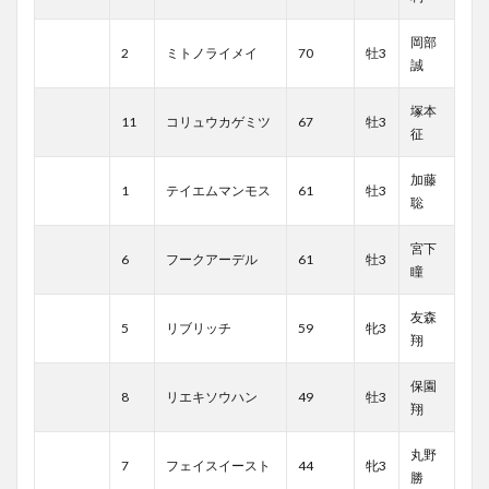
岡部
2
ミトノライメイ
70
牡3
誠
塚本
11
コリュウカゲミツ
67
牡3
征
加藤
1
テイエムマンモス
61
牡3
聡
宮下
6
フークアーデル
61
牡3
瞳
友森
5
リブリッチ
59
牝3
翔
保園
8
リエキソウハン
49
牡3
翔
丸野
7
フェイスイースト
44
牝3
勝