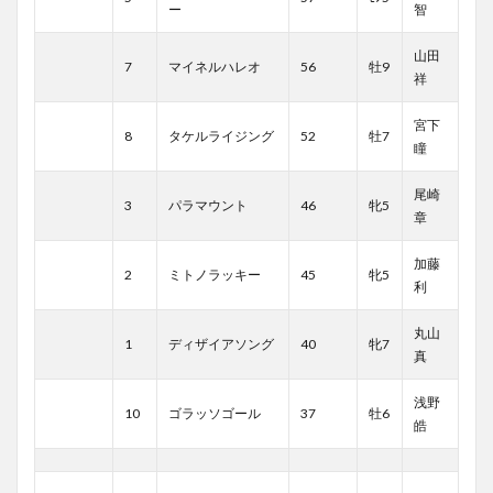
ー
智
山田
7
マイネルハレオ
56
牡9
祥
宮下
8
タケルライジング
52
牡7
瞳
尾崎
3
パラマウント
46
牝5
章
加藤
2
ミトノラッキー
45
牝5
利
丸山
1
ディザイアソング
40
牝7
真
浅野
10
ゴラッソゴール
37
牡6
皓