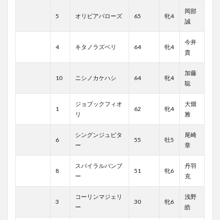
岡部
5
オリビアバローズ
65
牝4
誠
今井
4
キタノラズベリ
64
牝4
貴
加藤
10
ニシノカケハシ
64
牝4
聡
ジョブックフィオ
大畑
1
62
牝4
リ
雅
シングンジュピタ
尾崎
6
55
牡5
ー
章
スパイラルバンブ
丹羽
8
51
牝6
ー
克
コーリンマジェリ
浅野
3
30
牝6
ー
皓