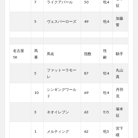
7
ライクアパール
50
牝4
征
加藤
5
ヴェスパーローズ
49
牝4
誓
名古屋
馬
性
馬名
指数
騎手
5R
番
齢
ファットーラモー
丸山
5
87
牡4
レ
真
シンギングワール
丹羽
10
69
牡4
ド
克
塚本
3
ネオイレブン
63
ｾﾝ5
征
宮下
1
メルティング
62
牝5
瞳