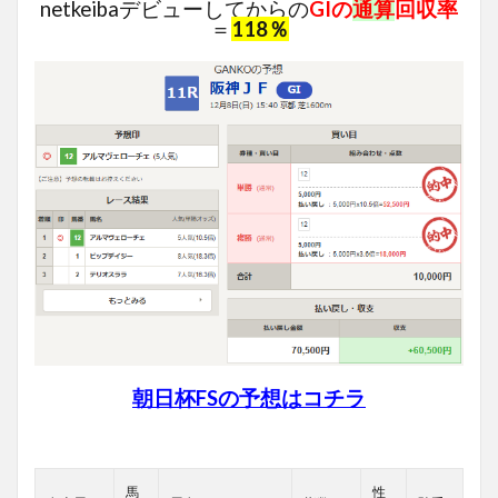
netkeibaデビューしてからの
GIの
通算
回収率
＝
118％
朝日杯FSの予想は
コ
チラ
馬
性