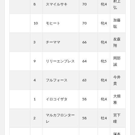
村上
8
スマイルサキ
70
牝4
弘
加藤
10
モヒート
70
牝4
聡
友森
3
チーママ
66
牝4
翔
岡部
9
リリーエンプレス
64
牝5
誠
今井
4
フルフォース
63
牝4
貴
大畑
1
イロコイザタ
58
牝4
雅
マルカフロンター
宮下
2
58
牡4
レ
瞳
塚本