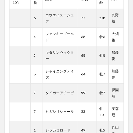
10R
番
齢
コウエイスーシェ
丸野
6
77
ｾﾝ8
フ
勝
ファンキーゴール
大畑
4
68
牡6
ド
雅
キタサンヴィクタ
加藤
5
68
牡8
ー
聡
シャイニングデイ
加藤
8
64
牡7
ズ
誓
保園
2
タイガーアチーヴ
59
牡7
翔
牡
友森
7
ヒガシリシャール
53
10
翔
丸山
1
シラカミロード
49
牡5