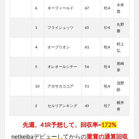
今井
6
キーフィールド
67
牡4
貴
丸野
1
フライシュッツ
65
ｾﾝ4
勝
村上
4
オーブリオン
61
牝4
弘
尾崎
5
オレオールシチー
56
牡4
章
浅野
10
アカサカココア
51
牝4
皓
横井
2
セルリアンキング
43
牡7
将
先週、41R予想して、
回収率
=
172%
netkeibaデビューしてからの
重賞の通算回収