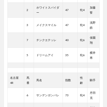
ホワイトスパイダ
加藤
2
47
牝4
ー
誓
浅野
3
メイクスマイル
47
牝4
皓
保園
7
チンクエテッレ
40
牝6
翔
横井
5
ドリームアイ
35
牝6
将
名古屋
馬
性
馬名
指数
騎手
4R
番
齢
丹羽
6
サンデンガンバレ
73
牝4
克