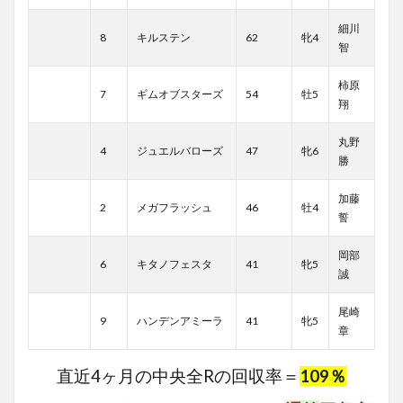
細川
8
キルステン
62
牝4
智
柿原
7
ギムオブスターズ
54
牡5
翔
丸野
4
ジュエルバローズ
47
牝6
勝
加藤
2
メガフラッシュ
46
牡4
誓
岡部
6
キタノフェスタ
41
牝5
誠
尾崎
9
ハンデンアミーラ
41
牝5
章
直近4ヶ月の中央全Rの回収率＝
109％