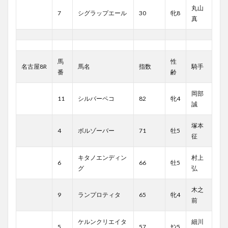
丸山
7
シグラップエール
30
牝8
真
馬
性
名古屋8R
馬名
指数
騎手
番
齢
岡部
11
シルバーペコ
82
牝4
誠
塚本
4
ボルゾーバー
71
牡5
征
キタノエンディン
村上
6
66
牡5
グ
弘
木之
9
ランプロティタ
65
牝4
前
ケルンクリエイタ
細川
5
57
ｾﾝ5