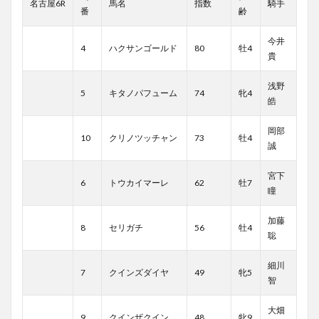
名古屋6R
馬名
指数
騎手
番
齢
今井
4
ハクサンゴールド
80
牡4
貴
浅野
5
キタノパフューム
74
牝4
皓
岡部
10
クリノツッチャン
73
牡4
誠
宮下
6
トウカイマーレ
62
牡7
瞳
加藤
8
セリガチ
56
牡4
聡
細川
7
クインズダイヤ
49
牝5
智
大畑
9
クインザクイン
48
牝9