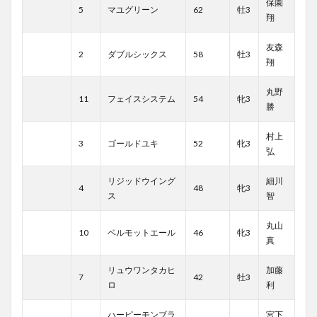
保園
5
マユグリーン
62
牡3
翔
友森
2
ダブルシックス
58
牡3
翔
丸野
11
フェイスシステム
54
牝3
勝
村上
3
ゴールドユキ
52
牝3
弘
リジッドウイング
細川
4
48
牝3
ス
智
丸山
10
ベルモットエール
46
牝3
真
リュウワンタカヒ
加藤
7
42
牡3
ロ
利
ハーピーモンブラ
宮下