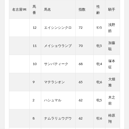
馬
性
名古屋9R
馬名
指数
騎手
番
齢
浅野
12
エイシンシンクロ
72
ｾﾝ5
皓
加藤
11
メイショウランブ
70
牝5
聡
塚本
10
サンパティーク
68
牝4
征
大畑
9
マテラシオン
65
牝6
雅
木之
2
ハシュマル
62
牝5
前
柿原
8
ナムラリュウグウ
62
牡6
翔