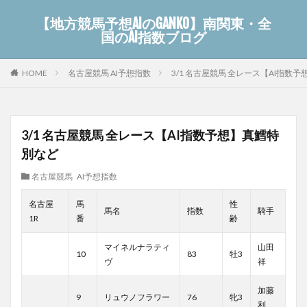
【地方競馬予想AIのGANKO】南関東・全
国のAI指数ブログ
名古屋競馬 AI予想指数
3/1 名古屋競馬 全レース【AI指数
HOME
3/1 名古屋競馬 全レース【AI指数予想】真鱈特
別など
名古屋競馬 AI予想指数
名古屋
馬
性
馬名
指数
騎手
1R
番
齢
マイネルナラティ
山田
10
83
牡3
ヴ
祥
加藤
9
リュウノフラワー
76
牝3
利