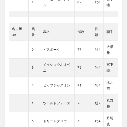
1
39
牝3
ン
瞳
名古屋
馬
性
馬名
指数
騎手
3R
番
齢
大畑
9
ビスポーク
77
牡4
雅
メイショウホオベ
宮下
8
76
牝4
ニ
瞳
木之
4
ビップジャスミン
71
牝4
前
丸野
1
ツールドフォース
70
牡7
勝
丹羽
6
ドリームグロウ
60
牝4
克