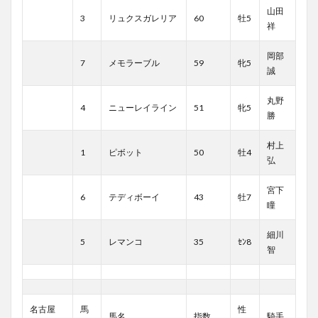
山田
3
リュクスガレリア
60
牡5
祥
岡部
7
メモラーブル
59
牝5
誠
丸野
4
ニューレイライン
51
牝5
勝
村上
1
ピボット
50
牡4
弘
宮下
6
テディボーイ
43
牡7
瞳
細川
5
レマンコ
35
ｾﾝ8
智
名古屋
馬
性
馬名
指数
騎手