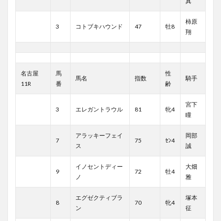
真
柿原
3
コトブキハウンド
47
牡8
翔
名古屋
馬
性
馬名
指数
騎手
11R
番
齢
宮下
3
エレガントラウル
81
牝4
瞳
アラッキーフェイ
岡部
7
75
ｾﾝ4
ス
誠
イノセントディー
大畑
9
72
牡4
ノ
雅
エグゼクティブラ
塚本
8
70
牝4
ン
征