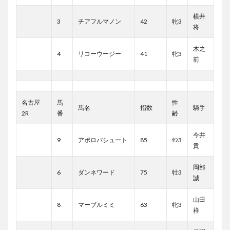
横井
3
チアフルマノン
42
牝3
将
木之
4
リコーウージー
41
牝3
前
名古屋
馬
性
馬名
指数
騎手
2R
番
齢
今井
9
アポロパシュート
85
ｾﾝ3
貴
岡部
6
ダンネワード
75
牡3
誠
山田
8
マーブルミミ
63
牝3
祥