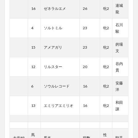
達城
16
ゼネラルエメ
26
牝2
龍
石川
4
ソルトミル
23
牝2
駿
的場
15
アメアガリ
23
牝2
文
谷内
12
リルスター
20
牝2
貫
安藤
6
ソウルレコード
16
牝2
洋
和田
13
エミリアエミリオ
16
牝2
譲
馬
性
大井8R
馬名
指数
騎手