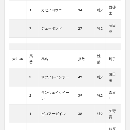
西啓
1
カゼノヨウニ
34
牡2
太
藤田
7
ジェーボンド
27
牡2
凌
馬
性
大井4R
馬名
指数
騎手
番
齢
藤田
3
サブノレインボー
42
牝2
凌
ランウェイクイー
森泰
2
39
牝2
ン
斗
矢野
1
ピコアーガイル
38
牡2
貴
新原