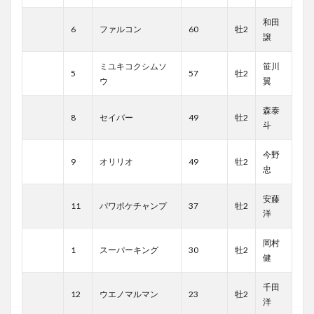
和田
6
ファルコン
60
牡2
譲
ミユキコクシムソ
笹川
5
57
牡2
ウ
翼
森泰
8
セイバー
49
牡2
斗
今野
9
オリリオ
49
牡2
忠
安藤
11
パワポケチャンプ
37
牡2
洋
岡村
1
スーパーキング
30
牡2
健
千田
12
ウエノマルマン
23
牡2
洋