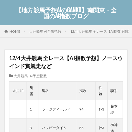
【地方競馬予想AIのGANKO】南関東・全
国のAI指数ブログ
大井競馬 AI予想指数
12/4 大井競馬 全レース【AI指数予
HOME
12/4 大井競馬 全レース【AI指数予想】ノースウ
インド賞競走など
大井競馬 AI予想指数
馬
性
大井1R
馬名
指数
騎手
番
齢
藤本
1
ラージフィールド
94
ｾﾝ3
現
御神
3
ハッピータイム
86
牡3
本