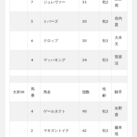
7
ジュレヴァー
31
牝2
周
谷内
5
トパーズ
30
牝2
貫
大木
6
クロップ
30
牡2
天
菅原
4
マッハキング
24
牡2
涼
馬
性
大井5R
馬名
指数
騎手
番
齢
矢野
4
ゲールタクト
90
牡2
貴
藤本
2
マキズシトイナ
62
牡2
現