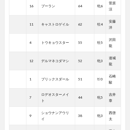
菅原
16
プーラン
64
牝6
涼
安藤
11
キャストロゲイル
62
牡4
洋
沢田
4
トウキョウスター
55
牡5
龍
達城
12
デルマネコダマシ
52
牝3
龍
石崎
1
ブリックスダール
51
ｾﾝ3
駿
ロデオスターメイ
吉井
7
44
牝5
ト
章
ショウナンアウリ
西啓
9
38
牝3
イ
太