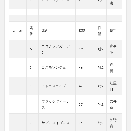
凌
馬
性
大井3R
馬名
指数
騎手
番
齢
ココナッツガーデ
森泰
6
59
牡2
ン
斗
笹川
5
コスモソンジュ
46
牡2
翼
江里
3
アトラスライズ
42
牝2
口
ブラックヴィーナ
吉井
4
37
牝2
ス
章
矢野
2
サブノコイゴコロ
35
牝2
貴