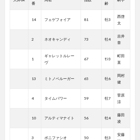
番
齢
西啓
14
フェゲフォイア
81
牡3
太
吉井
2
ネオキャンディ
73
牡4
章
ギャレットルレー
町田
1
67
ｾﾝ3
ヴ
直
岡村
13
ミトノベルーガー
65
牡6
健
菅原
4
タイムパワー
59
牡7
涼
藤田
10
アルティマナイト
56
牡4
凌
安藤
3
ボニファシオ
50
牡3