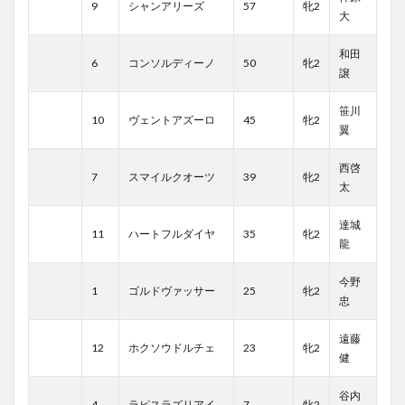
9
シャンアリーズ
57
牝2
大
和田
6
コンソルディーノ
50
牝2
譲
笹川
10
ヴェントアズーロ
45
牝2
翼
西啓
7
スマイルクオーツ
39
牝2
太
達城
11
ハートフルダイヤ
35
牝2
龍
今野
1
ゴルドヴァッサー
25
牝2
忠
遠藤
12
ホクソウドルチェ
23
牝2
健
谷内
4
ラピスラズリアイ
7
牝2