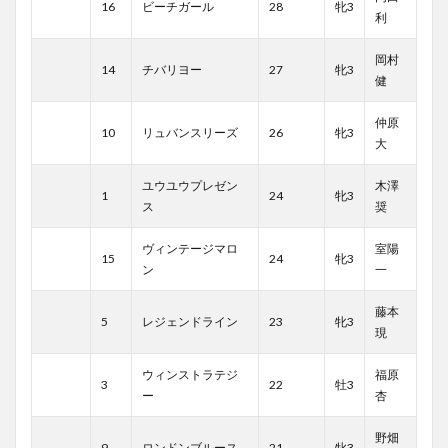
16
ビーチガール
28
牝3
利
岡村
14
チバリヨー
27
牝3
健
仲原
10
リュバンスリーズ
26
牝3
大
ユウユウプレゼン
木澤
1
24
牝3
ス
奨
ヴィンテージマロ
室陽
15
24
牝3
ン
一
藤本
5
レジェンドライン
23
牝3
現
ウィンストラテジ
福原
3
22
牡3
ー
杏
野畑
9
ロンドンブルース
21
牝3