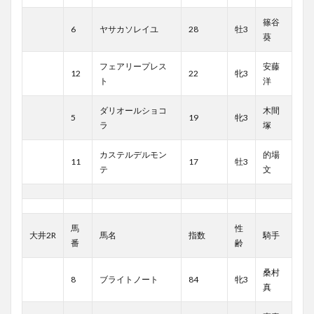
篠谷
6
ヤサカソレイユ
28
牡3
葵
フェアリープレス
安藤
12
22
牝3
ト
洋
ダリオールショコ
木間
5
19
牝3
ラ
塚
カステルデルモン
的場
11
17
牡3
テ
文
馬
性
大井2R
馬名
指数
騎手
番
齢
桑村
8
ブライトノート
84
牝3
真