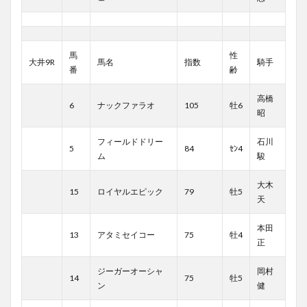
馬
性
大井9R
馬名
指数
騎手
番
齢
高橋
6
ナックファラオ
105
牡6
昭
フィールドドリー
石川
5
84
ｾﾝ4
ム
駿
大木
15
ロイヤルエピック
79
牡5
天
本田
13
アタミセイコー
75
牡4
正
ジーガーオーシャ
岡村
14
75
牡5
ン
健