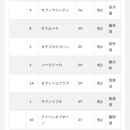
笹川
9
サブノマリシテン
56
牝2
翼
藤本
8
サラルーナ
39
牝2
現
田中
2
タマゴカケゴハン
35
牝2
洸
横川
3
メーラドーロ
30
牝2
怜
菅原
14
ギブミーユアラブ
29
牝2
涼
新原
1
サブノイブキ
27
牝2
周
クイーンオブオー
藤田
10
27
牝2
ソ
凌