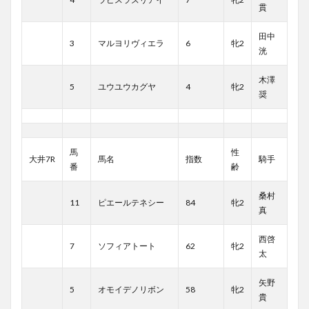
貫
田中
3
マルヨリヴィエラ
6
牝2
洸
木澤
5
ユウユウカグヤ
4
牝2
奨
馬
性
大井7R
馬名
指数
騎手
番
齢
桑村
11
ピエールテネシー
84
牝2
真
西啓
7
ソフィアトート
62
牝2
太
矢野
5
オモイデノリボン
58
牝2
貴