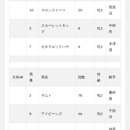
菅原
10
マロンスイーツ
20
牡2
涼
スカーレットキン
中村
3
8
牡2
グ
尚
木澤
7
ゼネラルソクハヤ
6
牡2
奨
馬
性
大井6R
馬名
指数
騎手
番
齢
桑村
2
ザムト
78
牝2
真
千田
8
アイビーンズ
66
牝2
洋
仲原