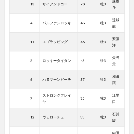
森泰
13
サイアンドコー
70
牡3
斗
達城
4
パルファンロッキ
48
牝3
龍
安藤
11
エゴラッピング
46
牡3
洋
矢野
2
ロッキータイタン
43
牡3
貴
和田
6
ハヌマーンビーチ
37
牡3
譲
ストロングフレイ
江里
7
35
牝3
ヤ
口
石川
12
ヴェローチェ
33
牝3
駿
内田