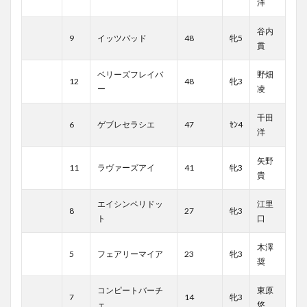
洋
谷内
9
イッツバッド
48
牝5
貫
ベリーズフレイバ
野畑
12
48
牝3
ー
凌
千田
6
ゲブレセラシエ
47
ｾﾝ4
洋
矢野
11
ラヴァーズアイ
41
牝3
貴
エイシンペリドッ
江里
8
27
牝3
ト
口
木澤
5
フェアリーマイア
23
牝3
奨
コンピートバーチ
東原
7
14
牝3
ェ
悠