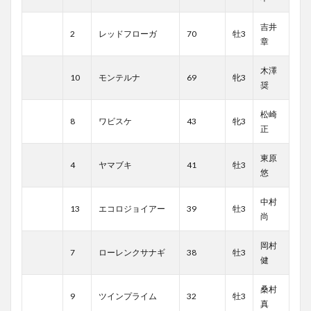
吉井
2
レッドフローガ
70
牡3
章
木澤
10
モンテルナ
69
牝3
奨
松崎
8
ワビスケ
43
牝3
正
東原
4
ヤマブキ
41
牡3
悠
中村
13
エコロジョイアー
39
牡3
尚
岡村
7
ローレンクサナギ
38
牡3
健
桑村
9
ツインプライム
32
牡3
真