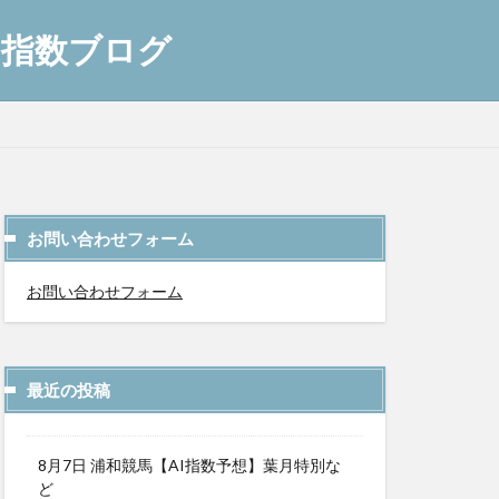
AI指数ブログ
お問い合わせフォーム
お問い合わせフォーム
最近の投稿
8月7日 浦和競馬【AI指数予想】葉月特別な
ど