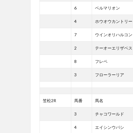
6
ベルマリオン
4
ホウオウカントリー
7
ウインオリハルコン
2
テーオーエリザベス
8
フレペ
3
フローラーリア
笠松2R
馬番
馬名
3
チャコワールド
4
エイシンウパシ