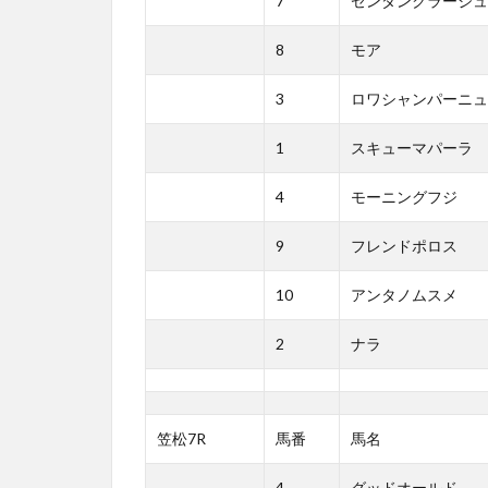
7
ゼンダンクラージュ
8
モア
3
ロワシャンパーニュ
1
スキューマパーラ
4
モーニングフジ
9
フレンドポロス
10
アンタノムスメ
2
ナラ
笠松7R
馬番
馬名
4
グッドオールド