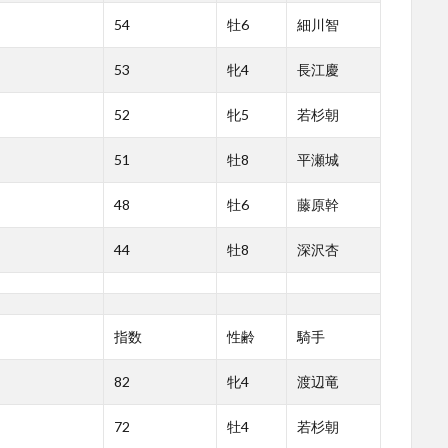
54
牡6
細川智
53
牝4
長江慶
52
牝5
若杉朝
51
牡8
平瀬城
48
牡6
藤原幹
44
牡8
深沢杏
指数
性齢
騎手
82
牝4
渡辺竜
72
牡4
若杉朝