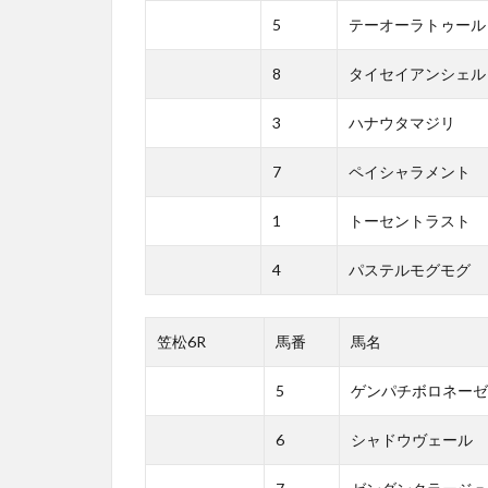
5
テーオーラトゥール
8
タイセイアンシェル
3
ハナウタマジリ
7
ペイシャラメント
1
トーセントラスト
4
パステルモグモグ
笠松6R
馬番
馬名
5
ゲンパチボロネーゼ
6
シャドウヴェール