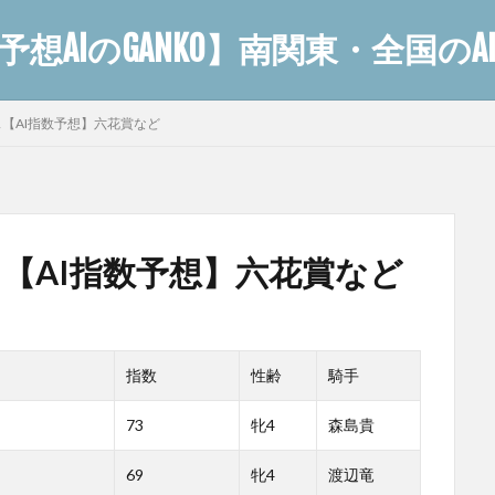
想AIのGANKO】南関東・全国の
ース【AI指数予想】六花賞など
ース【AI指数予想】六花賞など
指数
性齢
騎手
73
牝4
森島貴
69
牝4
渡辺竜